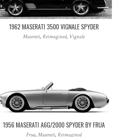
1962 MASERATI 3500 VIGNALE SPYDER
Maserati
,
Reimagined
,
Vignale
1956 MASERATI A6G/2000 SPYDER BY FRUA
Frua
,
Maserati
,
Reimagined