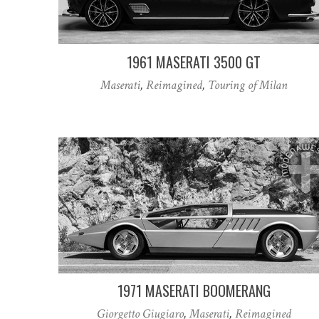
1961 MASERATI 3500 GT
Maserati
,
Reimagined
,
Touring of Milan
1971 MASERATI BOOMERANG
Giorgetto Giugiaro
,
Maserati
,
Reimagined