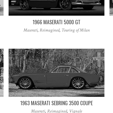
1966 MASERATI 5000 GT
Maserati
,
Reimagined
,
Touring of Milan
1963 MASERATI SEBRING 3500 COUPE
Maserati
,
Reimagined
,
Vignale